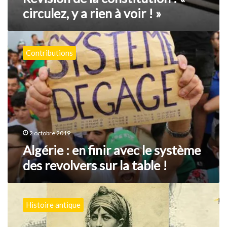
circulez, y a rien à voir ! »
Algérie
:
Contributions
en
finir
avec
le
système
des
revolvers
sur
2 octobre 2019
la
Algérie : en finir avec le système
table
des revolvers sur la table !
!
La
vague
Histoire antique
migratoire
juive