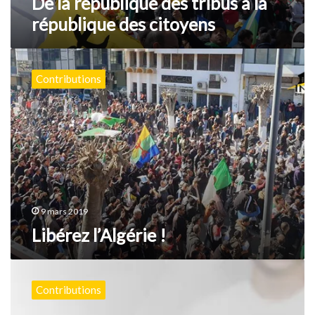
De la république des tribus à la
république des citoyens
Libérez
l’Algérie
Contributions
!
9 mars 2019
Libérez l’Algérie !
L’impossible
réforme
Contributions
du
système