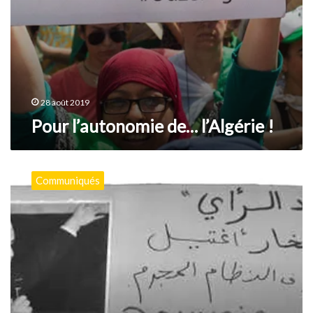
28 août 2019
Pour l’autonomie de… l’Algérie !
Mort
en
Communiqués
détention
de
Kamel-
Edine
Fekhar