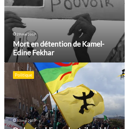
29 mai 2019
Mort en détention de Kamel-
Edine Fekhar
De
la
Politique
république
des
tribus
à
la
république
des
citoyens
10 mai 2019