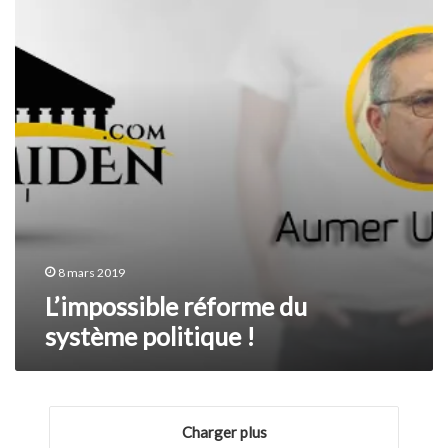
politique
!
8 mars 2019
L’impossible réforme du
système politique !
Charger plus