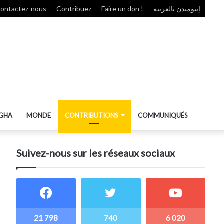
ontactez-nous
Contribuez
Faire un don !
إينوميدن بالعربية
GHA
MONDE
CONTRIBUTIONS
COMMUNIQUÉS
Suivez-nous sur les réseaux sociaux
21 798
740
6 020