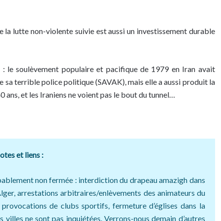
de la lutte non-violente suivie est aussi un investissement durable
: le soulèvement populaire et pacifique de 1979 en Iran avait
de sa terrible police politique (SAVAK), mais elle a aussi produit la
0 ans, et les Iraniens ne voient pas le bout du tunnel…
tes et liens :
obablement non fermée : interdiction du drapeau amazigh dans
’Alger, arrestations arbitraires/enlèvements des animateurs du
provocations de clubs sportifs, fermeture d’églises dans la
s villes ne sont pas inquiétées. Verrons-nous demain d’autres