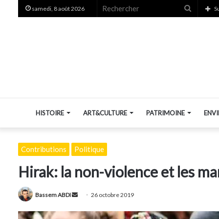
Recherc
samedi, 8 août 2026
S
HISTOIRE
ART&CULTURE
PATRIMOINE
ENV
Contributions
Politique
Hirak: la non-violence et les 
Envoyer
Bassem ABDI
26 octobre 2019
un
courriel