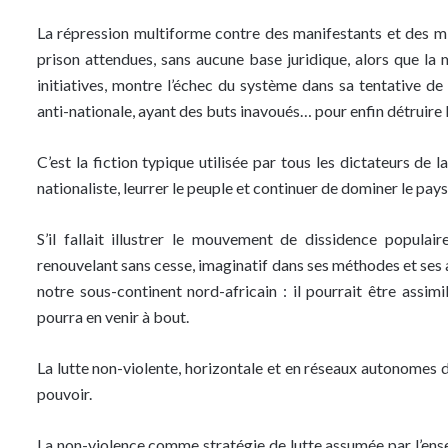
La répression multiforme contre des manifestants et des mi
prison attendues, sans aucune base juridique, alors que la
initiatives, montre l’échec du système dans sa tentative de 
anti-nationale, ayant des buts inavoués… pour enfin détruire l’A
C’est la fiction typique utilisée par tous les dictateurs de la
nationaliste, leurrer le peuple et continuer de dominer le pays
S’il fallait illustrer le mouvement de dissidence popula
renouvelant sans cesse, imaginatif dans ses méthodes et ses ac
notre sous-continent nord-africain : il pourrait être assimi
pourra en venir à bout.
La lutte non-violente, horizontale et en réseaux autonomes 
pouvoir.
La non-violence comme stratégie de lutte assumée par l’ense