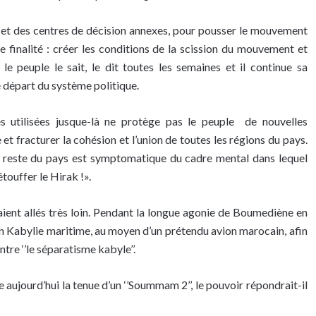
, et des centres de décision annexes, pour pousser le mouvement
le finalité : créer les conditions de la scission du mouvement et
 le peuple le sait, le dit toutes les semaines et il continue sa
e départ du système politique.
s utilisées jusque-là ne protège pas le peuple de nouvelles
e et fracturer la cohésion et l’union de toutes les régions du pays.
 du reste du pays est symptomatique du cadre mental dans lequel
étouffer le Hirak !».
taient allés très loin. Pendant la longue agonie de Boumediène en
en Kabylie maritime, au moyen d’un prétendu avion marocain, afin
tre ‘’le séparatisme kabyle’’.
e aujourd’hui la tenue d’un ‘’Soummam 2’’, le pouvoir répondrait-il