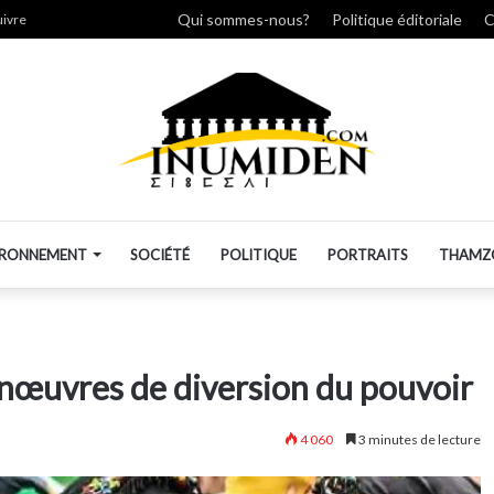
her
Qui sommes-nous?
Politique éditoriale
C
uivre
IRONNEMENT
SOCIÉTÉ
POLITIQUE
PORTRAITS
THAMZ
manœuvres de diversion du pouvoir
4 060
3 minutes de lecture