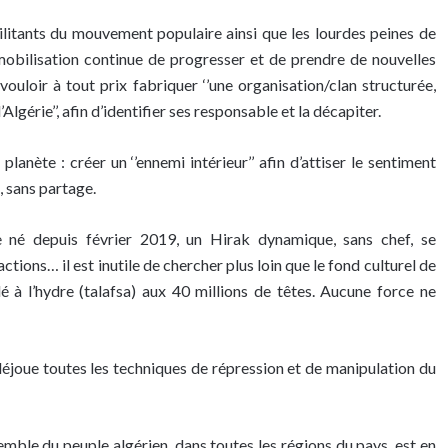
litants du mouvement populaire ainsi que les lourdes peines de
 mobilisation continue de progresser et de prendre de nouvelles
vouloir à tout prix fabriquer ‘’une organisation/clan structurée,
lgérie’’, afin d’identifier ses responsable et la décapiter.
 planète : créer un ‘’ennemi intérieur’’ afin d’attiser le sentiment
, sans partage.
ire né depuis février 2019, un Hirak dynamique, sans chef, se
tions… il est inutile de chercher plus loin que le fond culturel de
lé à l’hydre (talafsa) aux 40 millions de têtes. Aucune force ne
déjoue toutes les techniques de répression et de manipulation du
mble du peuple algérien, dans toutes les régions du pays, est en