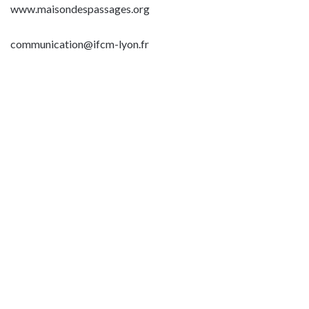
www.maisondespassages.org
communication@ifcm-lyon.fr