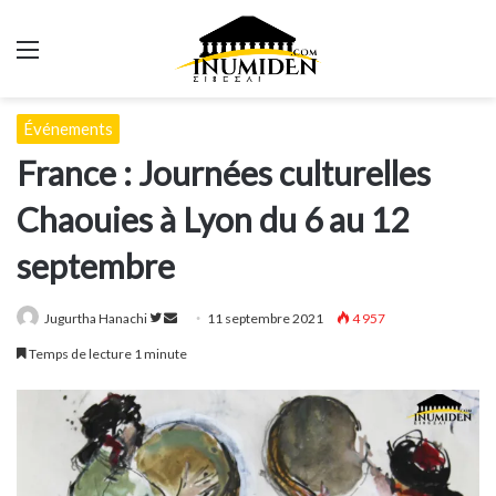
Menu
Événements
France : Journées culturelles
Chaouies à Lyon du 6 au 12
septembre
Suivre
Envoyer
Jugurtha Hanachi
11 septembre 2021
4 957
sur
un
Temps de lecture 1 minute
Twitter
courriel