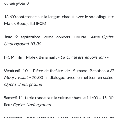
Underground
18 :00 conférence sur la langue chaoui avec le sociolinguiste
Malek Boudjellal
IFCM
Jeudi 9 septembre
2ème concert Houria Aichi
Opéra
Underground 20 :00
IFCM
film Malek Bensmail :
« La Chine est encore loin »
Vendredi 10
: Pièce de théâtre de Slimane Benaissa «
El
Mouja
walat »
20 :00 + dialogue avec le metteur en scène
Opéra Underground
Samedi 11
table ronde sur la culture chaouie 11 :00 – 15 :00
lieu :
Opéra Underground
Rencontre avec l’écrivaine Farah Dalie à la Maison de