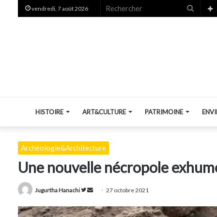
Recher
vendredi, 7 août 2026
HISTOIRE
ART&CULTURE
PATRIMOINE
ENV
Archéologie&Architecture
Une nouvelle nécropole exhumé
Suivre
Envoyer
Jugurtha Hanachi
27 octobre 2021
sur
un
Twitter
courriel