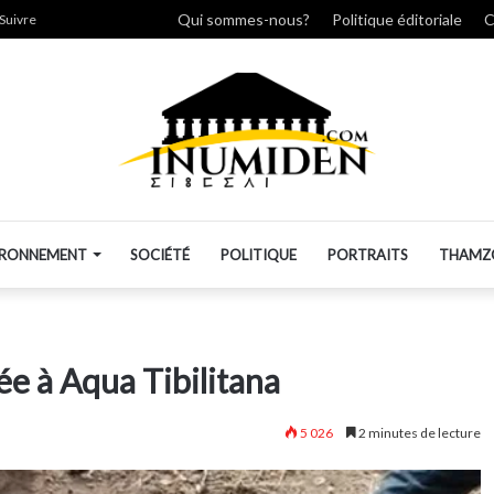
cher
Qui sommes-nous?
Politique éditoriale
C
Suivre
IRONNEMENT
SOCIÉTÉ
POLITIQUE
PORTRAITS
THAMZ
e à Aqua Tibilitana
5 026
2 minutes de lecture