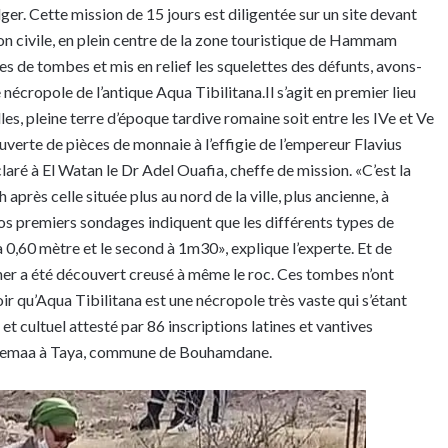
r. Cette mission de 15 jours est diligentée sur un site devant
ion civile, en plein centre de la zone touristique de Hammam
 de tombes et mis en relief les squelettes des défunts, avons-
écropole de l’antique Aqua Tibilitana.Il s’agit en premier lieu
lles, pleine terre d’époque tardive romaine soit entre les IVe et Ve
uverte de pièces de monnaie à l’effigie de l’empereur Flavius
ré à El Watan le Dr Adel Ouafia, cheffe de mission. «C’est la
 celle située plus au nord de la ville, plus ancienne, à
 nos premiers sondages indiquent que les différents types de
0,60 mètre et le second à 1m30», explique l’experte. Et de
her a été découvert creusé à même le roc. Ces tombes n’ont
oir qu’Aqua Tibilitana est une nécropole très vaste qui s’étant
x et cultuel attesté par 86 inscriptions latines et vantives
l Djemaa à Taya, commune de Bouhamdane.