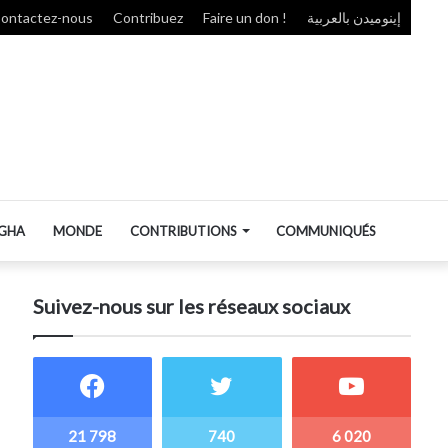
ontactez-nous
Contribuez
Faire un don !
إينوميدن بالعربية
GHA
MONDE
CONTRIBUTIONS
COMMUNIQUÉS
Suivez-nous sur les réseaux sociaux
21 798
740
6 020