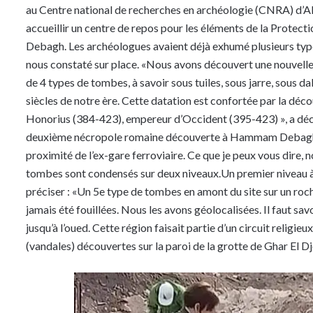
au Centre national de recherches en archéologie (CNRA) d’Alge
accueillir un centre de repos pour les éléments de la Protect
Debagh. Les archéologues avaient déjà exhumé plusieurs types
nous constaté sur place. «Nous avons découvert une nouvelle n
de 4 types de tombes, à savoir sous tuiles, sous jarre, sous da
siècles de notre ère. Cette datation est confortée par la déco
Honorius (384-423), empereur d’Occident (395-423) », a décla
deuxième nécropole romaine découverte à Hammam Debagh après
proximité de l’ex-gare ferroviaire. Ce que je peux vous dire,
tombes sont condensés sur deux niveaux.Un premier niveau à 
préciser : «Un 5e type de tombes en amont du site sur un roc
jamais été fouillées. Nous les avons géolocalisées. Il faut sav
jusqu’à l’oued. Cette région faisait partie d’un circuit religieu
(vandales) découvertes sur la paroi de la grotte de Ghar E