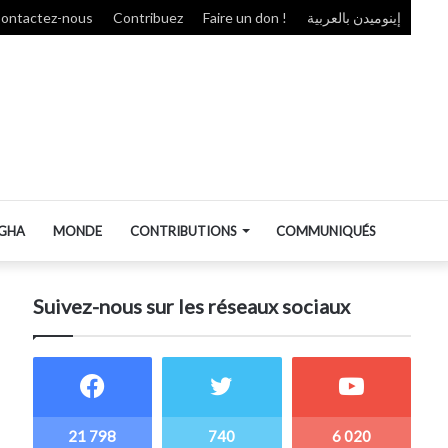
ontactez-nous
Contribuez
Faire un don !
إينوميدن بالعربية
GHA
MONDE
CONTRIBUTIONS
COMMUNIQUÉS
Suivez-nous sur les réseaux sociaux
21 798
740
6 020