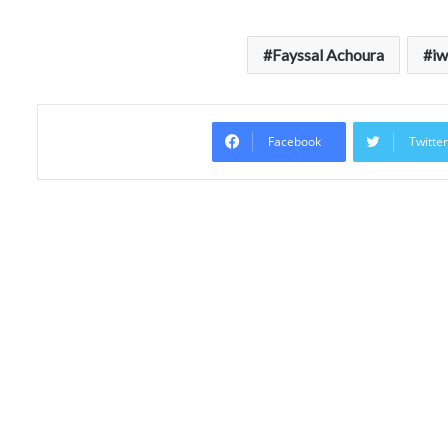
Fayssal Achoura
iw
Facebook
Twitte