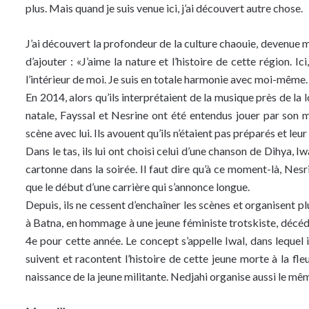
plus. Mais quand je suis venue ici, j’ai découvert autre chose.
J’ai découvert la profondeur de la culture chaouie, devenue m
d’ajouter : «J’aime la nature et l’histoire de cette région. Ic
l’intérieur de moi. Je suis en totale harmonie avec moi-même. 
En 2014, alors qu’ils interprétaient de la musique près de la
natale, Fayssal et Nesrine ont été entendus jouer par son
scène avec lui. Ils avouent qu’ils n’étaient pas préparés et le
Dans le tas, ils lui ont choisi celui d’une chanson de Dihya, I
cartonne dans la soirée. Il faut dire qu’à ce moment-là, Nesri
que le début d’une carrière qui s’annonce longue.
Depuis, ils ne cessent d’enchaîner les scènes et organisent p
à Batna, en hommage à une jeune féministe trotskiste, décédée 
4e pour cette année. Le concept s’appelle Iwal, dans lequel
suivent et racontent l’histoire de cette jeune morte à la fle
naissance de la jeune militante. Nedjahi organise aussi le mê