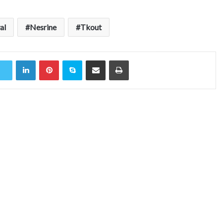
al
Nesrine
Tkout
Linkedin
Pinterest
Skype
Partager par email
Imprimer
r