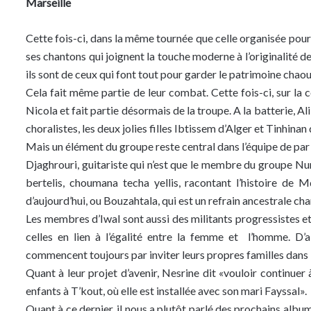
Marseille
Cette fois-ci, dans la même tournée que celle organisée pour 
ses chantons qui joignent la touche moderne à l’originalité de l
ils sont de ceux qui font tout pour garder le patrimoine chaoui
Cela fait même partie de leur combat. Cette fois-ci, sur la co
Nicola et fait partie désormais de la troupe. A la batterie, Ali
choralistes, les deux jolies filles Ibtissem d’Alger et Tinhinan
Mais un élément du groupe reste central dans l’équipe de par s
Djaghrouri, guitariste qui n’est que le membre du groupe N
bertelis, choumana techa yellis, racontant l’histoire de M
d’aujourd’hui, ou Bouzahtala, qui est un refrain ancestrale ch
Les membres d’Iwal sont aussi des militants progressistes et 
celles en lien à l’égalité entre la femme et l’homme. D’ai
commencent toujours par inviter leurs propres familles dans l
Quant à leur projet d’avenir, Nesrine dit «vouloir continuer 
enfants à T’kout, où elle est installée avec son mari Fayssal».
Quant à ce dernier, il nous a plutôt parlé des prochains album