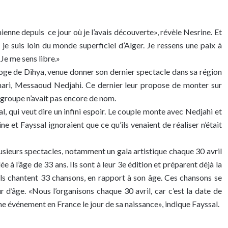
ienne depuis ce jour où je l’avais découverte», révèle Nesrine. Et
i, je suis loin du monde superficiel d’Alger. Je ressens une paix à
Je me sens libre.»
 loge de Dihya, venue donner son dernier spectacle dans sa région
 mari, Messaoud Nedjahi. Ce dernier leur propose de monter sur
ur groupe n’avait pas encore de nom.
wal, qui veut dire un infini espoir. Le couple monte avec Nedjahi et
ne et Fayssal ignoraient que ce qu’ils venaient de réaliser n’était
lusieurs spectacles, notamment un gala artistique chaque 30 avril
à l’âge de 33 ans. Ils sont à leur 3e édition et préparent déjà la
 ils chantent 33 chansons, en rapport à son âge. Ces chansons se
ur d’âge. «Nous l’organisons chaque 30 avril, car c’est la date de
me événement en France le jour de sa naissance», indique Fayssal.