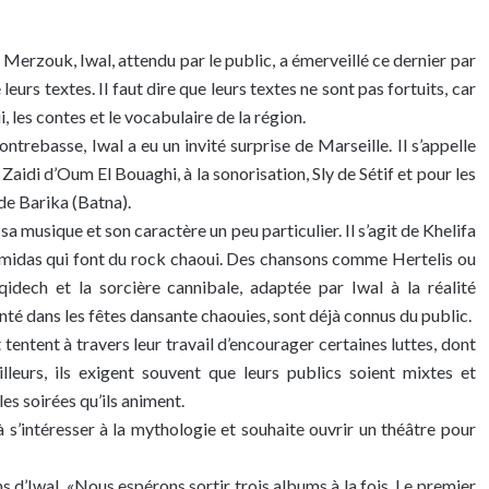
Merzouk, Iwal, attendu par le public, a émerveillé ce dernier par
eurs textes. Il faut dire que leurs textes ne sont pas fortuits, car
, les contes et le vocabulaire de la région.
ntrebasse, Iwal a eu un invité surprise de Marseille. Il s’appelle
 Zaidi d’Oum El Bouaghi, à la sonorisation, Sly de Sétif et pour les
 de Barika (Batna).
a musique et son caractère un peu particulier. Il s’agit de Khelifa
umidas qui font du rock chaoui. Des chansons comme Hertelis ou
qidech et la sorcière cannibale, adaptée par Iwal à la réalité
anté dans les fêtes dansante chaouies, sont déjà connus du public.
tentent à travers leur travail d’encourager certaines luttes, dont
lleurs, ils exigent souvent que leurs publics soient mixtes et
es soirées qu’ils animent.
à s’intéresser à la mythologie et souhaite ouvrir un théâtre pour
s d’Iwal. «Nous espérons sortir trois albums à la fois. Le premier