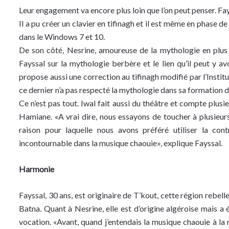
Leur engagement va encore plus loin que l’on peut penser. Fays
Il a pu créer un clavier en tifinagh et il est même en phase 
dans le Windows 7 et 10.
De son côté, Nesrine, amoureuse de la mythologie en plu
Fayssal sur la mythologie berbère et le lien qu’il peut y av
propose aussi une correction au tifinagh modifié par l’Instit
ce dernier n’a pas respecté la mythologie dans sa formation
Ce n’est pas tout. Iwal fait aussi du théâtre et compte pl
Hamiane. «A vrai dire, nous essayons de toucher à plusieurs
raison pour laquelle nous avons préféré utiliser la cont
incontournable dans la musique chaouie», explique Fayssal.
Harmonie
Fayssal, 30 ans, est originaire de T’kout, cette région rebel
Batna. Quant à Nesrine, elle est d’origine algéroise mais a é
vocation. «Avant, quand j’entendais la musique chaouie à la