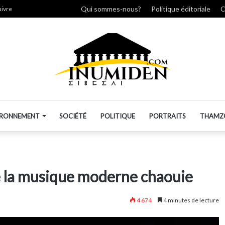
her
Qui sommes-nous?
Politique éditoriale
C
uivre
IRONNEMENT
SOCIÉTÉ
POLITIQUE
PORTRAITS
THAMZ
de la musique moderne chaouie
4 674
4 minutes de lecture