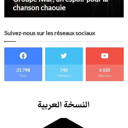
chanson chaouie
Suivez-nous sur les réseaux sociaux
21 798
740
6 020
Fans
Followers
Abonnés