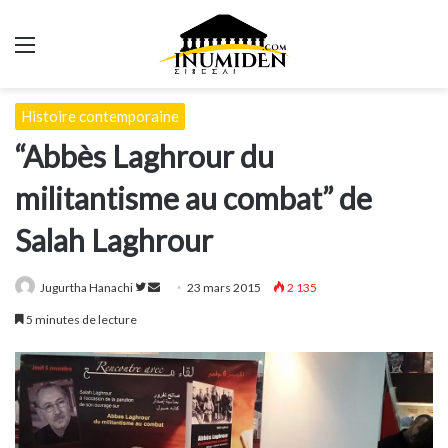
Menu
Histoire contemporaine
“Abbès Laghrour du
militantisme au combat” de
Salah Laghrour
Suivre
Envoyer
Jugurtha Hanachi
23 mars 2015
2 135
sur
un
5 minutes de lecture
Twitter
courriel