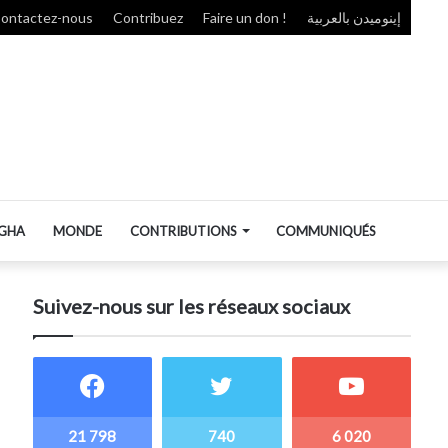
ontactez-nous
Contribuez
Faire un don !
إينوميدن بالعربية
GHA
MONDE
CONTRIBUTIONS
COMMUNIQUÉS
Suivez-nous sur les réseaux sociaux
21 798
740
6 020