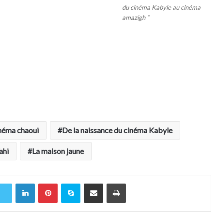
du cinéma Kabyle au cinéma
amazigh “
néma chaoui
De la naissance du cinéma Kabyle
ahi
La maison jaune
Linkedin
Pinterest
Skype
Partager par email
Imprimer
r