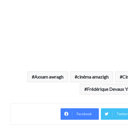
Axxam awragh
cinéma amazigh
Ci
Frédérique Devaux Y
Facebook
Twitte