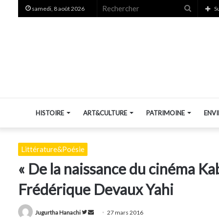
Recherc
samedi, 8 août 2026
S
HISTOIRE
ART&CULTURE
PATRIMOINE
ENV
Littérature&Poésie
« De la naissance du cinéma Ka
Frédérique Devaux Yahi
Suivre
Envoyer
Jugurtha Hanachi
27 mars 2016