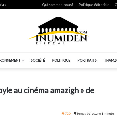
her
Qui sommes-nous?
Politique éditoriale
C
uivre
IRONNEMENT
SOCIÉTÉ
POLITIQUE
PORTRAITS
THAMZ
byle au cinéma amazigh » de
720
Temps de lecture 1 minute