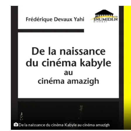
sur
un
Twitter
courriel
De la naissance du cinéma Kabyle au cinéma amazigh