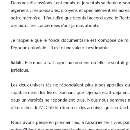
Dans nos discussions, j’entendais, et je sentais sa douleur, so
algériens ; responsables, citoyens et spécialement les aure
notre mémoire. Il faut dire que depuis l’accord avec le Recte
des autorités concernées n’ont jamais abouti.
Je rappelle que le fonds documentaire est composé de mill
l’époque coloniale… Il est d’une valeur inestimable.
Salah :
Elle nous a fait appel au moment où elle se sentait 
juridique.
Les deux universités ne répondaient plus à ses appelles ou
rapatriement des livres. Sachant que Djemaa était déjà en 
deux universités ne répondaient plus. Nous nous sommes m
démarches de M. Chikhi, directeur des archives qui semble fai
Nous avons pensé en premier lieu, a rapatrier les livres pa
puisqu’il faut des moyens matériels et une grande disponibil