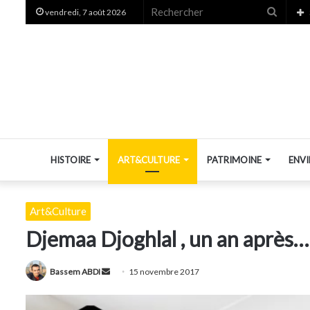
Recher
vendredi, 7 août 2026
HISTOIRE
ART&CULTURE
PATRIMOINE
ENV
Art&Culture
Djemaa Djoghlal , un an après… 
Envoyer
Bassem ABDI
15 novembre 2017
un
courriel