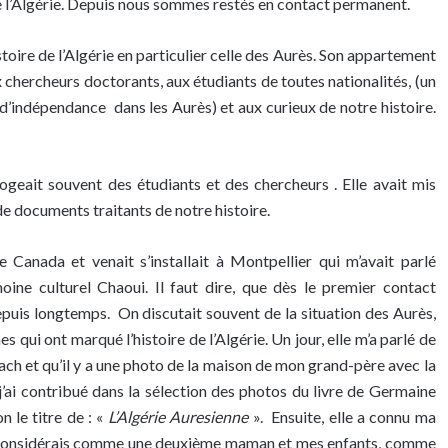
 l’Algérie. Depuis nous sommes restés en contact permanent.
histoire de l’Algérie en particulier celle des Aurès. Son appartement
 chercheurs doctorants, aux étudiants de toutes nationalités, (un
 d’indépendance dans les Aurès) et aux curieux de notre histoire.
e logeait souvent des étudiants et des chercheurs . Elle avait mis
de documents traitants de notre histoire.
 Canada et venait s’installait à Montpellier qui m’avait parlé
oine culturel Chaoui. Il faut dire, que dès le premier contact
depuis longtemps. On discutait souvent de la situation des Aurès,
 qui ont marqué l’histoire de l’Algérie. Un jour, elle m’a parlé de
ebach et qu’il y a une photo de la maison de mon grand-père avec la
 j’ai contribué dans la sélection des photos du livre de Germaine
n le titre de : «
L’Algérie Auresienne
». Ensuite, elle a connu ma
 la considérais comme une deuxième maman et mes enfants, comme