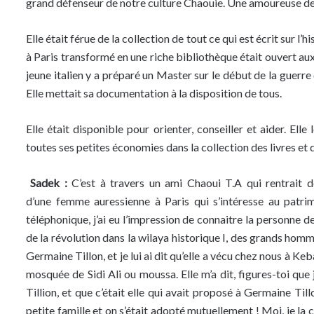
grand défenseur de notre culture Chaouie. Une amoureuse de
Elle était férue de la collection de tout ce qui est écrit sur l’
à Paris transformé en une riche bibliothèque était ouvert aux
jeune italien y a préparé un Master sur le début de la guerre
Elle mettait sa documentation à la disposition de tous.
Elle était disponible pour orienter, conseiller et aider. Ell
toutes ses petites économies dans la collection des livres et 
Sadek :
C’est à travers un ami Chaoui T.A qui rentrait de
d’une femme auressienne à Paris qui s’intéresse au patrim
téléphonique, j’ai eu l’impression de connaitre la personne 
de la révolution dans la wilaya historique I, des grands hommes
Germaine Tillon, et je lui ai dit qu’elle a vécu chez nous à K
mosquée de Sidi Ali ou moussa. Elle m’a dit, figures-toi que
Tillion, et que c’était elle qui avait proposé à Germaine Tillo
petite famille et on s’était adopté mutuellement ! Moi, je