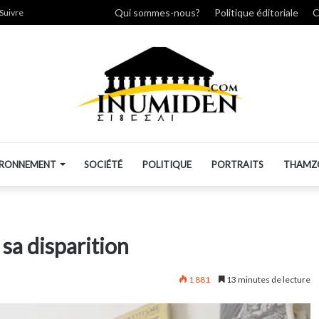
cher
Qui sommes-nous?
Politique éditoriale
C
Suivre
IRONNEMENT
SOCIÉTÉ
POLITIQUE
PORTRAITS
THAMZ
sa disparition
1 881
13 minutes de lecture