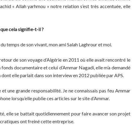
Rachid « Allah yarhmou » notre relation s’est très accentuée, elle
e cela signifie-t-il ?
u temps de son vivant, mon ami Salah Laghrour et moi.
retour de son voyage d’Algérie en 2011 où elle avait rencontré le
son fonds documentaire et celui d’Ammar Nagadi, elle m’a demandé
n dont elle parlait dans son interview en 2012 publiée par APS.
e et une grande responsabilité. Je ne connaissais pas feu Ammar
phone lorsqu’elle publie ces articles sur le site d’Ammar.
té, elle se battait quotidiennement pour faire avancer son projet
ratiques ont freiné cette entreprise.