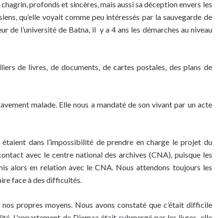
n chagrin, profonds et sincères, mais aussi sa déception envers les
ssiens, qu’elle voyait comme peu intéressés par la sauvegarde de
ur de l’université de Batna, il y a 4 ans les démarches au niveau
iers de livres, de documents, de cartes postales, des plans de
gravement malade. Elle nous a mandaté de son vivant par un acte
 étaient dans l’impossibilité de prendre en charge le projet du
contact avec le centre national des archives (CNA), puisque les
is alors en relation avec le CNA. Nous attendons toujours les
re face à des difficultés.
r nos propres moyens. Nous avons constaté que c’était difficile
ité. L’appartement de Djemaa était submergé par les livres, elle