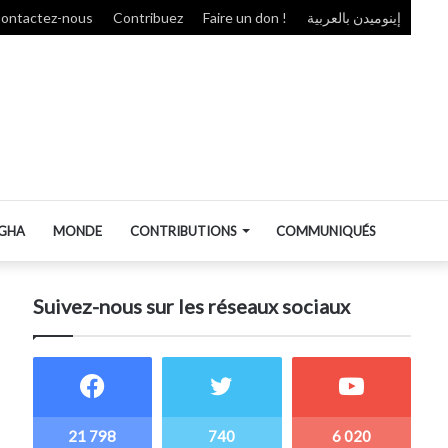
ontactez-nous
Contribuez
Faire un don !
إينوميدن بالعربية
GHA
MONDE
CONTRIBUTIONS
COMMUNIQUÉS
Suivez-nous sur les réseaux sociaux
21 798
740
6 020