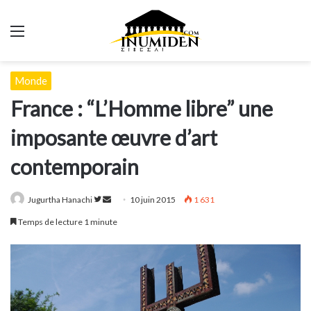
Menu
Monde
France : “L’Homme libre” une
imposante œuvre d’art
contemporain
Suivre
Envoyer
Jugurtha Hanachi
10 juin 2015
1 631
sur
un
Temps de lecture 1 minute
Twitter
courriel