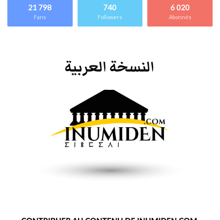
21 798
740
6 020
Fans
Followers
Abonnés