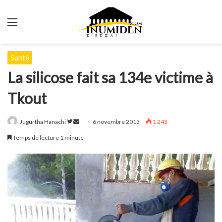
Menu
Santé
La silicose fait sa 134e victime à
Tkout
Suivre
Envoyer
Jugurtha Hanachi
6 novembre 2015
1 243
sur
un
Temps de lecture 1 minute
Twitter
courriel