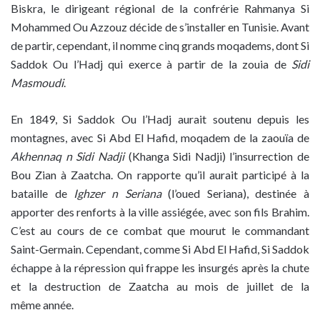
Biskra, le dirigeant régional de la confrérie Rahmanya Si
Mohammed Ou Azzouz décide de s’installer en Tunisie. Avant
de partir, cependant, il nomme cinq grands moqadems, dont Si
Saddok Ou l’Hadj qui exerce à partir de la zouia de
Sidi
Masmoudi
.
En 1849, Si Saddok Ou l’Hadj aurait soutenu depuis les
montagnes, avec Si Abd El Hafid, moqadem de la zaouïa de
Akhennaq n Sidi Nadji
(Khanga Sidi Nadji) l’insurrection de
Bou Zian à Zaatcha. On rapporte qu’il aurait participé à la
bataille de
Ighzer n Seriana
(l’oued Seriana), destinée à
apporter des renforts à la ville assiégée, avec son fils Brahim.
C’est au cours de ce combat que mourut le commandant
Saint-Germain. Cependant, comme Si Abd El Hafid, Si Saddok
échappe à la répression qui frappe les insurgés après la chute
et la destruction de Zaatcha au mois de juillet de la
même année.