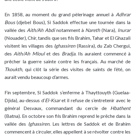
En 1858, au moment du grand pèlerinage annuel à
Adhrar
Bous
(djebel Bous), Si Saddok effectue une tournée dans la
vallée des
Aith/Ah Abdi
notamment à
Nareth
(Nara),
Inurar
(Nouader), Chir, tandis que ses fils Brahim, Tahar et El Ghazali
visitent les villages des
Ighassiren
(Rassira), du Zab Chergui,
des
Aith/Ah Mloul
et des
Bradja
. Ils auraient commencé à
prêcher la guerre sainte contre les français. Au marché de
Tkoukth
, qui clôt la série des visites de saints de l’été, on
aurait vendu beaucoup d’armes.
Fin septembre, Si Saddok s’enferme à Thayttouyth (Guelaa-
Djida), au-dessus d’
El-Ksar
et il refuse de s’entretenir avec le
général Desvaux, commandant du cercle de
Hbathent
(Batna). En octobre son fils Brahim reprend le prêche dans la
vallée des
Ighassiren
. Les lettres de Saddok et de Brahim
commencent à circuler, elles appellent à se révolter contre les