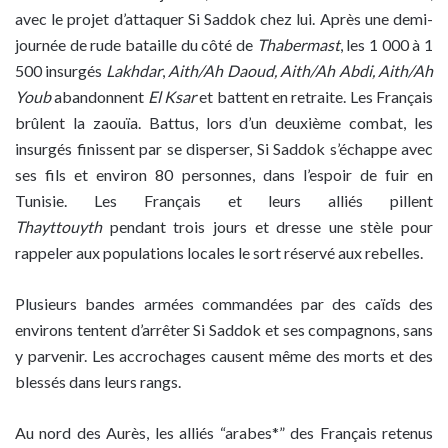
avec le projet d’attaquer Si Saddok chez lui. Après une demi-
journée de rude bataille du côté de
Thabermast
, les 1 000 à 1
500 insurgés
Lakhdar
,
Aith/Ah Daoud, Aith/Ah Abdi, Aith/Ah
Youb
abandonnent
El Ksar
et battent en retraite. Les Français
brûlent la zaouïa. Battus, lors d’un deuxième combat, les
insurgés finissent par se disperser, Si Saddok s’échappe avec
ses fils et environ 80 personnes, dans l’espoir de fuir en
Tunisie. Les Français et leurs alliés pillent
Thayttouyth
pendant trois jours et dresse une stèle pour
rappeler aux populations locales le sort réservé aux rebelles.
Plusieurs bandes armées commandées par des caïds des
environs tentent d’arrêter Si Saddok et ses compagnons, sans
y parvenir. Les accrochages causent même des morts et des
blessés dans leurs rangs.
Au nord des Aurès, les alliés “arabes*” des Français retenus