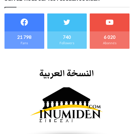
21 798
740
6 020
Fans
Followers
Abonnés