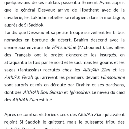
quelques-uns de ses soldats passent à l’ennemi. Ayant appris
que le général Desvaux arrive de Hbathent avec de la
cavalerie, les Lakhdar rebelles se réfugient dans la montagne,
auprès de Si Saddok.
Tandis que Desvaux et sa petite troupe surveillent les tribus
nomades en bordure du désert, Brahim descend avec la
sienne aux environs de
Himsounine
(Mchounech). Les alliés
des Français ont le projet d’encercler les insurgés, en
attaquant à la fois par le nord et le sud, mais les goums et les
sagas (fantassins) recrutés chez les
Aith/Ah Zian
et les
Aith/Ah Ferah
qui arrivent les premiers devant
Himsounine
sont surpris et mis en déroute par Brahim et ses partisans,
dont des
Aith/Ah Bou Sliman
et
Ighassiren
. Le neveu du caïd
des
Aith/Ah Zian
est tué.
Après ce combat victorieux ceux des Aith/Ah Zian qui avaient
rejoint Si Saddok le quittent, mais le puissante tribu des