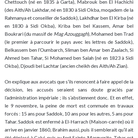
Chettouch (né en 1835 à Garta), Mabrouk ben El Hachichi
(des Aith/Ah Lakhdar, né en 1830 à Sidi Okba, moqadem de la
Rahmanya et conseiller de Saddok), Lakhdhar ben El Kirba (né
en 1830 à Sidi Okba), Kriba ben bel Kassem, Amar bel
Boukrari (du massif de
Mag Azouggagh
), Mohamed ben Trad
(le premier à parcourir le pays avec les lettres de Saddok),
Belkassem ben l’Oumbarch, Sliman ben Amar ben Zaalach, Si
Ahmed ben Tahar, Si Mohamed ben Salah (né en 1823 à Sidi
Okba), Djoudi bel Lachtar (ancien cheikh des Aith/Ah Zian).
On explique aux avocats que s’ils renoncent à faire appel de la
décision, les accusés seraient sans doute graciés par
l’administration impériale ; ils s’abstiennent donc. Et en effet,
le 9 novembre, la peine de mort est commuée en travaux
forcés : 15 ans pour Saddok, 10 ans pour les autres, 5 ans pour
Tahar. Saddok est enfermé à El-Harrach (Maison-carrée) où il
arrive en janvier 1860, Brahim aussi, puis il semblerait qu’il ait
été déplacé à Calvi, puis au fort Sainte-Marguerite. Tahar est