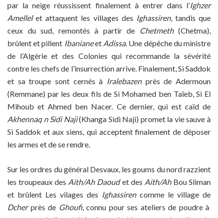
par la neige réussissent finalement à entrer dans l’
Ighzer
Amellel
et attaquent les villages des
Ighassiren
, tandis que
ceux du sud, remontés à partir de
Chetmeth
(Chetma),
brûlent et pillent
Ibaniane
et
Adissa
. Une dépêche du ministre
de l’Algérie et des Colonies qui recommande la sévérité
contre les chefs de l’insurrection arrive. Finalement, Si Saddok
et sa troupe sont cernés à
Iralebazen
près de Adermoun
(Remmane) par les deux fils de Si Mohamed ben Taïeb, Si El
Mihoub et Ahmed ben Nacer. Ce dernier, qui est caïd de
Akhennaq n Sidi Naji
(Khanga Sidi Naji) promet la vie sauve à
Si Saddok et aux siens, qui acceptent finalement de déposer
les armes et de se rendre.
Sur les ordres du général Desvaux, les goums du nord razzient
les troupeaux des
Aith/Ah Daoud
et des
Aith/Ah
Bou Sliman
et brûlent Les vilages des
Ighassiren
comme le village de
Dcher
près de
Ghoufi
, connu pour ses ateliers de poudre à