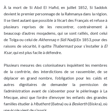
À la mort de Si Abd El Hafid, en juillet 1852, Si Saddok
devient le premier personnage de la Rahmanya dans la région.
Il se tient autant que possible à l’écart des Français et refuse à
plusieurs reprises de les rencontrer, contrairement à
beaucoup d’autres moqadems, qui se sont ralliés, dont celui
de Tolga ou celui de
Akhennaq n Sidi Nadji
.En 1853, pour des
raisons de sécurité, il quitte
Thabermast
pour s’installer à
El
Ksar
, qui est plus facile à défendre.
Plusieurs mesures des colonisateurs inquiètent les membres
de la confrérie, des interdictions de se rassembler, de se
déplacer en grand nombre, l’obligation pour les caïds et
autres dignitaires de demander la permission de
l’administration avant de s’absenter pour le pèlerinage à La
Mecque, ainsi que l’ordre d’envoyer les enfants des grandes
familles étudier à
Hbathent
(Batna) ou à
Beskerth
(Biskra), où
une école vient de s’ouvrir.