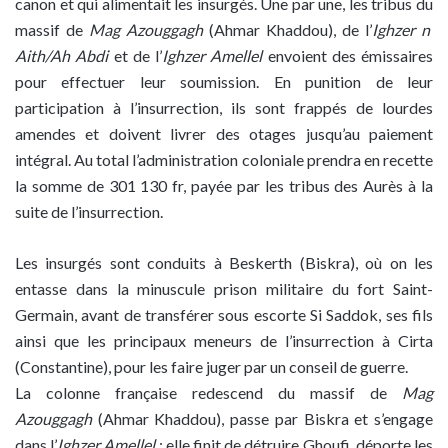
canon et qui alimentait les insurgés. Une par une, les tribus du
massif de
Mag Azouggagh
(Ahmar Khaddou), de l’
Ighzer n
Aith/Ah Abdi
et de l’
Ighzer Amellel
envoient des émissaires
pour effectuer leur soumission. En punition de leur
participation à l’insurrection, ils sont frappés de lourdes
amendes et doivent livrer des otages jusqu’au paiement
intégral. Au total l’administration coloniale prendra en recette
la somme de 301 130 fr, payée par les tribus des Aurès à la
suite de l’insurrection.
Les insurgés sont conduits à Beskerth (Biskra), où on les
entasse dans la minuscule prison militaire du fort Saint-
Germain, avant de transférer sous escorte Si Saddok, ses fils
ainsi que les principaux meneurs de l’insurrection à Cirta
(Constantine), pour les faire juger par un conseil de guerre.
La colonne française redescend du massif de
Mag
Azouggagh
(Ahmar Khaddou), passe par Biskra et s’engage
dans l’
Ighzer Amellel
; elle finit de détruire Ghoufi, déporte les