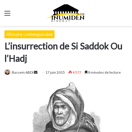
Menu
Histoire contemporaine
L’insurrection de Si Saddok Ou
l’Hadj
Envoyer
Bassem ABDI
17 juin 2015
4 577
8 minutes de lecture
un
courriel