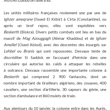
Aith/Ah Daoud
se rallie à lui.
Les unités militaires françaises reviennent une par une de
Ighzer ameqrane
(l’oued El Kébir) à Cirta (Constantine), ou
après un bref repos, elles sont expédiées vers
Beskerth
(Biskra). Divers petits combats ont lieu en bas du
massif de
Mag Azouggagh
(Ahmar Khaddou) et de
Ighzer
Amellel
(Oued Abiod), avec des descentes des insurgés sur
Lehbel
ou
Branis
qui sont repoussées. Desvaux tente de
discréditer Si Saddok en l’accusant d’hérésie dans une
circulaire qui autorise les caïds à attaquer les rebelles
à outrance. Desvaux rassemble une importante colonne à
Beskerth
qui comprend 2 900 fantassins, dont un
nombre important de tirailleurs algériens, des zouaves, 400
cavaliers, une section d’artillerie, 30 sapeurs du génie, une
section d’ambulance et 860 mulets de train.
Aux alentours du 10 janvier, la colonne entre dans les Aurès,