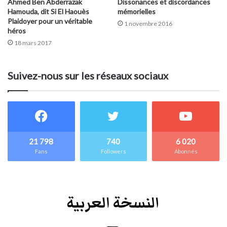
Ahmed Ben Abderrazak
Dissonances et discordances
Hamouda, dit Si El Haouès
mémorielles
Plaidoyer pour un véritable
1 novembre 2016
héros
18 mars 2017
Suivez-nous sur les réseaux sociaux
21 798
740
6 020
Fans
Followers
Abonnés