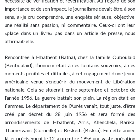
nécessité de vérification et revérification. Au regard de son
importance et de son impact, le journalisme devait être, à son
sens, ai-je cru comprendre, une enquête sérieuse, objective,
une réalité sans passion, ni commentaire. Ceux-ci ont leur
«place dans un livre» pas dans un article de presse, nous
affirmait-elle.
Rencontrée à Hbathent (Batna), chez la famille Ouboulaid
(Benboulaid), l’honneur était à ces lointains souvenirs, à ces
moments pénibles et difficiles, à cet engagement d’une jeune
américaine venue s’enquérir du mouvement de Libération
nationale. Cela se situerait entre septembre et octobre de
l’année 1956. La guerre battait son plein. La région était en
flammes. Le département de l’Aurès venait, tout juste, d’être
créé par décret du 28 juin 1956 et sera formé des
arrondissements de Hbathent, Arris, Khenchela, Barika,
Thamerwant (Corneille) et Besketh (Biskra). En cette année
là, et précisément le 12 septembre 1956 une vaste opération