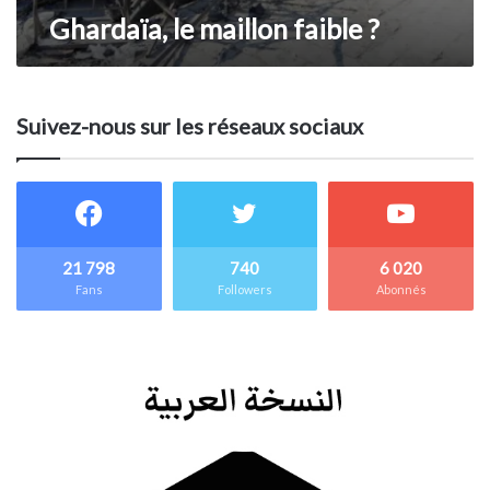
Ghardaïa, le maillon faible ?
Suivez-nous sur les réseaux sociaux
21 798
740
6 020
Fans
Followers
Abonnés