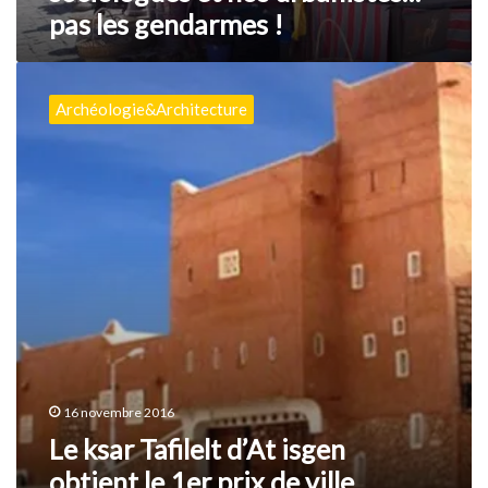
pas les gendarmes !
Le
ksar
Archéologie&Architecture
Tafilelt
d’At
isgen
obtient
le
1er
prix
de
ville
durable
16 novembre 2016
Le ksar Tafilelt d’At isgen
obtient le 1er prix de ville