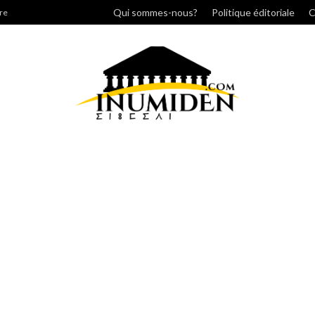
r
Qui sommes-nous?
Politique éditoriale
C
re