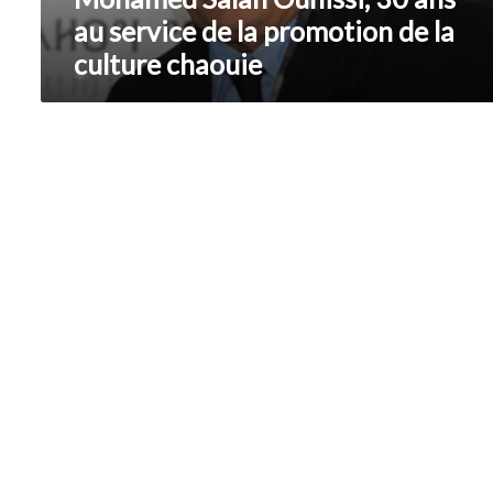
de
au service de la promotion de la
la
culture chaouie
culture
chaouie