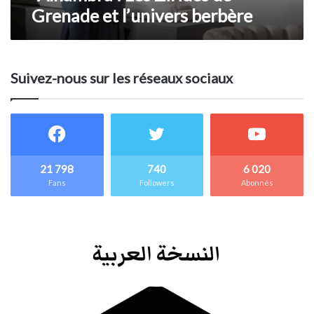
Grenade et l’univers berbère
l’univers
berbère
Suivez-nous sur les réseaux sociaux
21 798
740
6 020
Fans
Followers
Abonnés