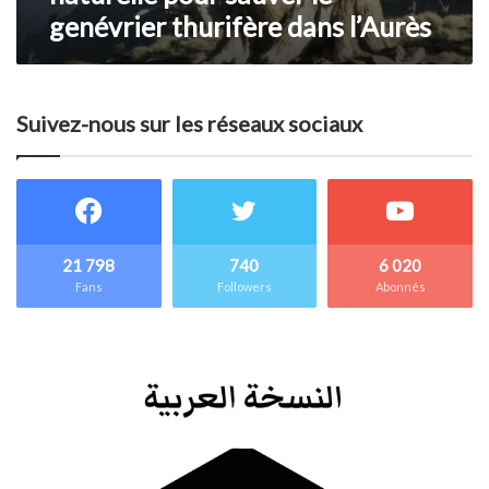
genévrier thurifère dans l’Aurès
Suivez-nous sur les réseaux sociaux
21 798
740
6 020
Fans
Followers
Abonnés