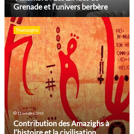
Grenade et l’univers berbère
l’univers
berbère
Contribution
des
Thamazgha
Amazighs
à
l’histoire
et
la
civilisation
d’Andalousie
11 octobre 2015
Contribution des Amazighs à
l’histoire et la civilisation