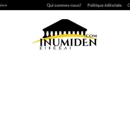
her
Qui sommes-nous?
Politique éditoriale
C
uivre