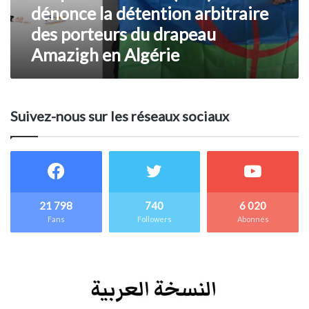
détention
dénonce la détention arbitraire
arbitraire
des porteurs du drapeau
des
Amazigh en Algérie
porteurs
du
drapeau
Amazigh
en
Suivez-nous sur les réseaux sociaux
Algérie
21 798
740
6 020
Fans
Followers
Abonnés