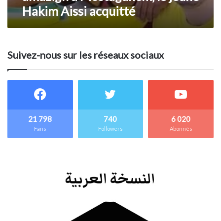
Hakim Aissi acquitté
acquitté
Suivez-nous sur les réseaux sociaux
21 798
740
6 020
Fans
Followers
Abonnés