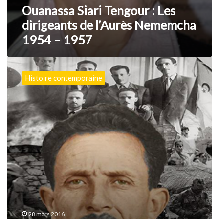
Ouanassa Siari Tengour : Les
dirigeants de l’Aurès Nememcha
1954 – 1957
Mostefa
Ben
Histoire contemporaine
Boulaïd
(1917-
1956)
:
la
disparition
d’un
géant
de
l’histoire
de
l’Algérie
28 mars 2016