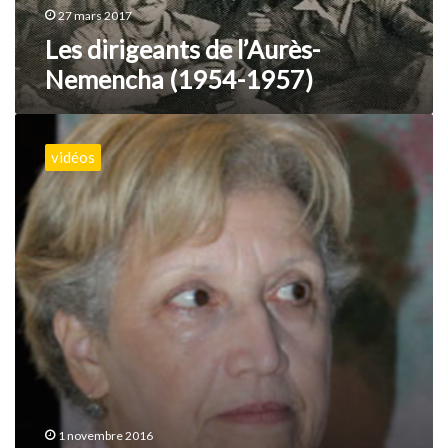
27 mars 2017
Les dirigeants de l’Aurès-
Nemencha (1954-1957)
Ouanassa
Siari
vidéos
Tengour
:
Les
dirigeants
de
l’Aurès
Nememcha
1954
–
1957
1 novembre 2016