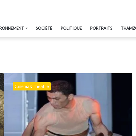
IRONNEMENT
SOCIÉTÉ
POLITIQUE
PORTRAITS
THAMZ
“Massinissa
et
Cinéma&Théâtre
Sophonisbe”
vendredi
à
Constantine