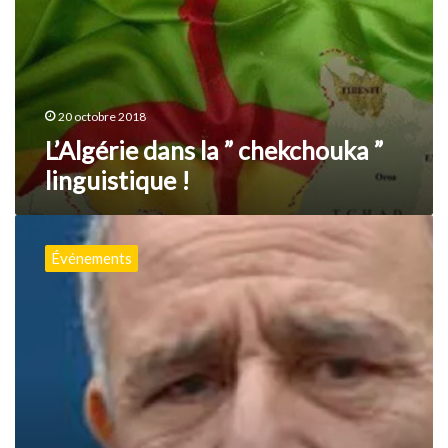
20 octobre 2018
L’Algérie dans la ” chekchouka ”
linguistique !
Toute
la
Événements
priorité
aujourd’hui
est
à
la
sauvegarde
des
variétés
amazighes