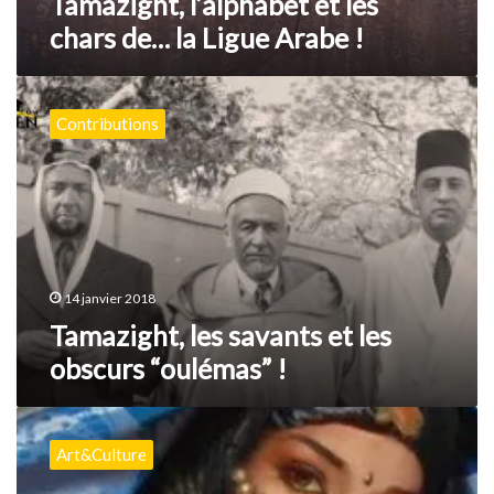
Tamazight, l’alphabet et les
chars de… la Ligue Arabe !
Tamazight,
les
Contributions
savants
et
les
obscurs
“oulémas”
!
14 janvier 2018
Tamazight, les savants et les
obscurs “oulémas” !
Tamazight
à
Art&Culture
Ouargla
: