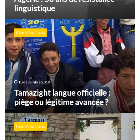
linguistique
Tamazight
langue
Contributions
officielle
:
piège
ou
légitime
avancée
?
10 décembre 2018
Tamazight langue officielle :
piège ou légitime avancée ?
Algérie
:
Contributions
le
prestige