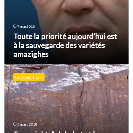
7 mai 2018
Toute la priorité aujourd’hui est
à la sauvegarde des variétés
amazighes
Tamazight,
l’alphabet
Contributions
et
les
chars
de…
la
Ligue
Arabe
!
5 mars 2018