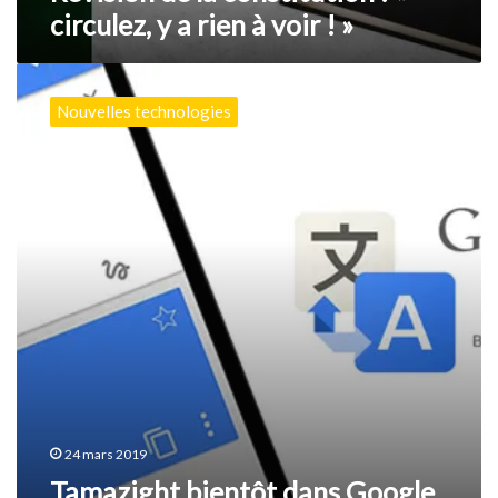
circulez, y a rien à voir ! »
!
»
Tamazight
bientôt
Nouvelles technologies
dans
Google
Translate
24 mars 2019
Tamazight bientôt dans Google