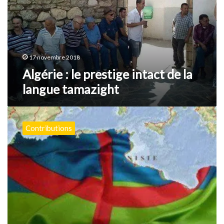
intact
de
la
langue
tamazight
17 novembre 2018
Algérie : le prestige intact de la
langue tamazight
L’Algérie
dans
Contributions
la
”
chekchouka
”
linguistique
!