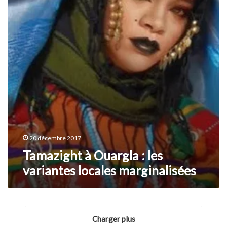
les
variantes
locales
marginalisées
20 décembre 2017
Tamazight à Ouargla : les
variantes locales marginalisées
Charger plus