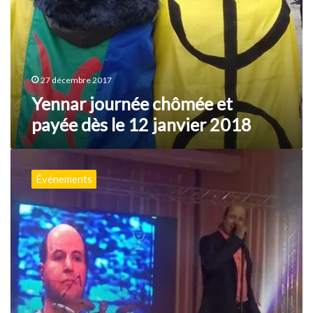
payée
dès
le
12
janvier
2018
27 décembre 2017
Yennar journée chômée et
payée dès le 12 janvier 2018
Macomades
fête
Événements
Yennar