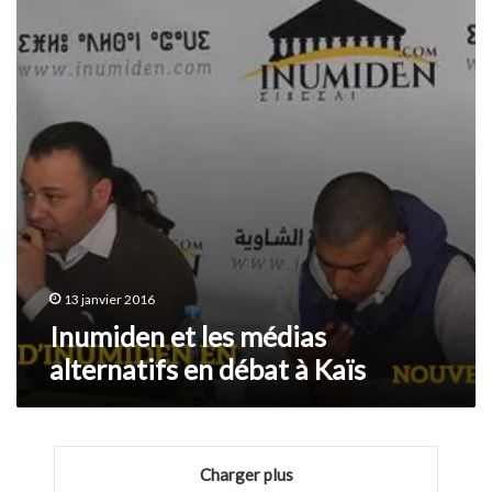
alternatifs
en
débat
à
Kaïs
13 janvier 2016
Inumiden et les médias
alternatifs en débat à Kaïs
Charger plus