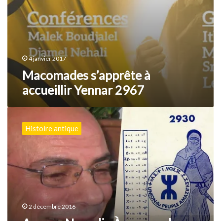
4 janvier 2017
Macomades s’apprête à
accueillir Yennar 2967
Ammar
Negadi
Histoire antique
:
À
propos
du
calendrier
amazigh
2 décembre 2016