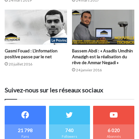
24 mars 2019
24 mars 2017
Gasmi Fouad : L’information
Bassem Abdi : « Asadlis Umdhin
positive passe par le net
Amazigh est la réalisation du
rêve de Ammar Negadi »
20 juillet 2016
24 janvier 2016
Suivez-nous sur les réseaux sociaux
21 798
740
6 020
Fans
Followers
Abonnés