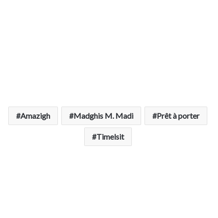
Amazigh
Madghis M. Madi
Prêt à porter
Timelsit