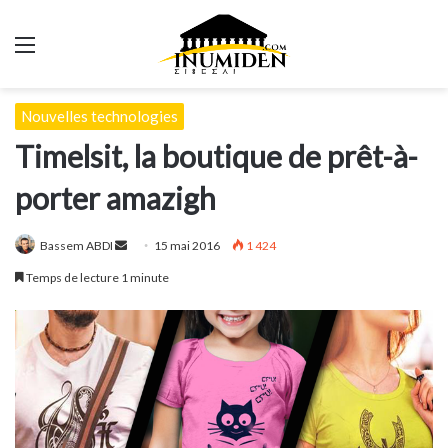
Menu
Nouvelles technologies
Timelsit, la boutique de prêt-à-
porter amazigh
Envoyer
Bassem ABDI
15 mai 2016
1 424
un
Temps de lecture 1 minute
courriel