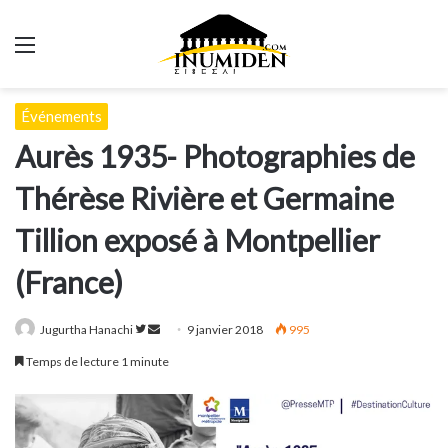
Menu
Événements
Aurès 1935- Photographies de
Thérèse Rivière et Germaine
Tillion exposé à Montpellier
(France)
Suivre
Envoyer
Jugurtha Hanachi
9 janvier 2018
995
sur
un
Temps de lecture 1 minute
Twitter
courriel