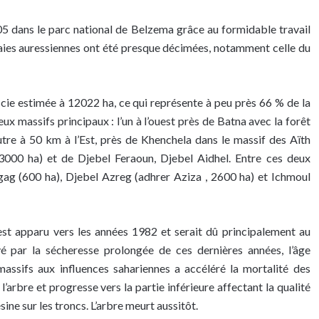
5 dans le parc national de Belzema grâce au formidable travail
draies auressiennes ont été presque décimées, notamment celle du
icie estimée à 12022 ha, ce qui représente à peu près 66 % de la
eux massifs principaux : l’un à l’ouest près de Batna avec la forêt
utre à 50 km à l’Est, près de Khenchela dans le massif des Aïth
000 ha) et de Djebel Feraoun, Djebel Aidhel. Entre ces deux
gag (600 ha), Djebel Azreg (adhrer Aziza , 2600 ha) et Ichmoul
t apparu vers les années 1982 et serait dû principalement au
é par la sécheresse prolongée de ces dernières années, l’âge
massifs aux influences sahariennes a accéléré la mortalité des
rbre et progresse vers la partie inférieure affectant la qualité
sine sur les troncs. L’arbre meurt aussitôt.