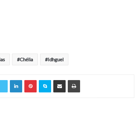
las
Chélia
Idhguel
Linkedin
Pinterest
Skype
Partager par email
Imprimer
r