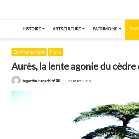
HISTOIRE
ART&CULTURE
PATRIMOINE
ENV
Environnement
Flore
Aurès, la lente agonie du cèdre d
Suivre
Envoyer
Jugurtha Hanachi
23 mars 2015
sur
un
Twitter
courriel