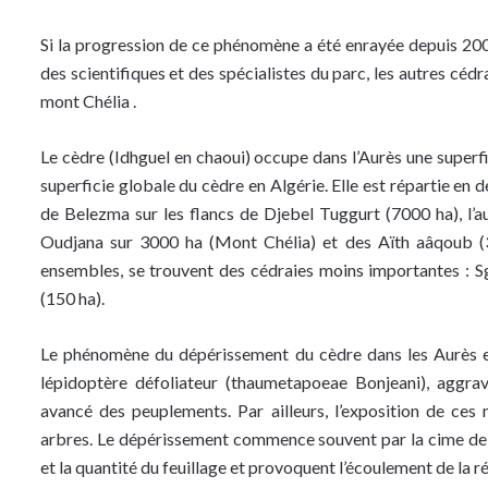
Si la progression de ce phénomène a été enrayée depuis 200
des scientifiques et des spécialistes du parc, les autres cé
mont Chélia .
Le cèdre (Idhguel en chaoui) occupe dans l’Aurès une superf
superficie globale du cèdre en Algérie. Elle est répartie en d
de Belezma sur les flancs de Djebel Tuggurt (7000 ha), l’a
Oudjana sur 3000 ha (Mont Chélia) et des Aïth aâqoub (3
ensembles, se trouvent des cédraies moins importantes : S
(150 ha).
Le phénomène du dépérissement du cèdre dans les Aurès es
lépidoptère défoliateur (thaumetapoeae Bonjeani), aggrav
avancé des peuplements. Par ailleurs, l’exposition de ces 
arbres. Le dépérissement commence souvent par la cime de l’a
et la quantité du feuillage et provoquent l’écoulement de la ré