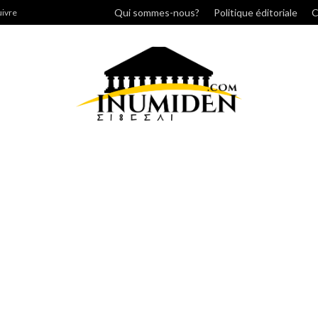
her
Qui sommes-nous?
Politique éditoriale
C
uivre