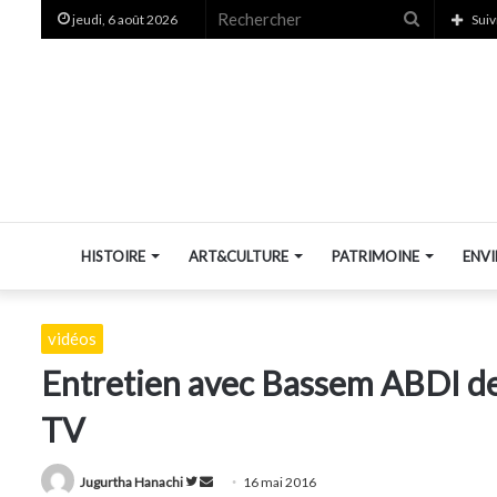
Recherche
jeudi, 6 août 2026
Suiv
HISTOIRE
ART&CULTURE
PATRIMOINE
ENV
vidéos
Entretien avec Bassem ABDI de
TV
Suivre
Envoyer
Jugurtha Hanachi
16 mai 2016