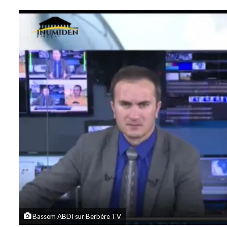
sur
un
Twitter
courriel
Bassem ABDI sur Berbère TV