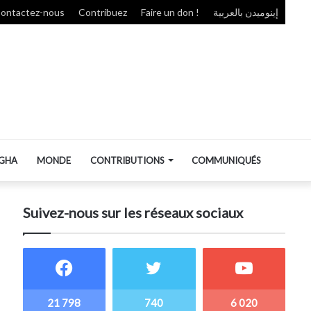
ontactez-nous
Contribuez
Faire un don !
إينوميدن بالعربية
GHA
MONDE
CONTRIBUTIONS
COMMUNIQUÉS
Suivez-nous sur les réseaux sociaux
21 798
740
6 020