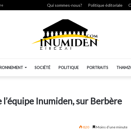
r
Qui sommes-nous?
Politique éditoriale
C
re
IRONNEMENT
SOCIÉTÉ
POLITIQUE
PORTRAITS
THAMZ
 l’équipe Inumiden, sur Berbère
820
Moins d’une minute