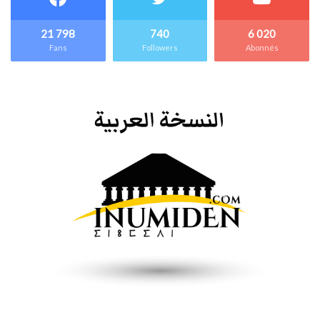
21 798
740
6 020
Fans
Followers
Abonnés