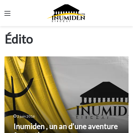
Menu
Édito
Inumiden
,
un
an
d’une
aventure
fantastique
2 juin 2016
Inumiden , un an d’une aventure