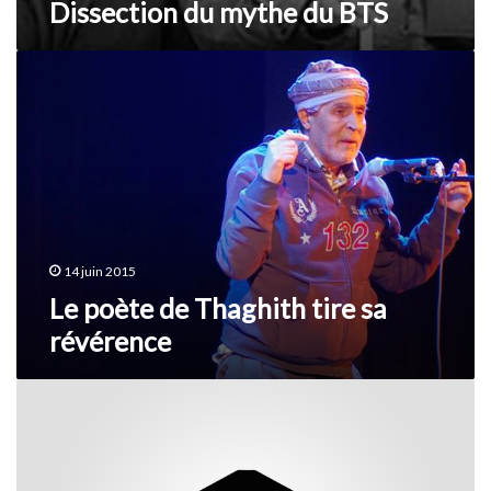
Dissection du mythe du BTS
Le
poète
de
Thaghith
tire
sa
révérence
14 juin 2015
Le poète de Thaghith tire sa
révérence
L’édito
de
Inumiden