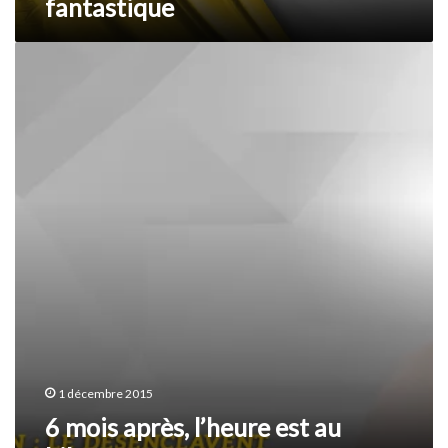
fantastique
6
mois
après,
l’heure
est
au
bilan !
1 décembre 2015
6 mois après, l’heure est au