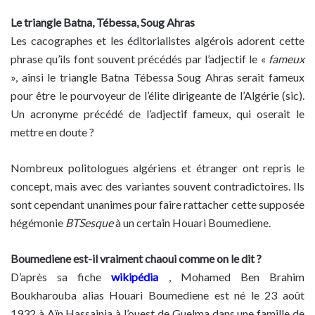
Le triangle Batna, Tébessa, Soug Ahras
Les cacographes et les éditorialistes algérois adorent cette
phrase qu’ils font souvent précédés par l’adjectif le «
fameux
», ainsi le triangle Batna Tébessa Soug Ahras serait fameux
pour être le pourvoyeur de l’élite dirigeante de l’Algérie (sic).
Un acronyme précédé de l’adjectif fameux, qui oserait le
mettre en doute ?
Nombreux politologues algériens et étranger ont repris le
concept, mais avec des variantes souvent contradictoires. Ils
sont cependant unanimes pour faire rattacher cette supposée
hégémonie
BTSesque
à un certain Houari Boumediene.
Boumediene est-il vraiment chaoui comme on le dit ?
D’après sa fiche
wikipédia
, Mohamed Ben Brahim
Boukharouba alias Houari Boumediene est né le 23 août
1932 à Aïn Hassainia à l’ouest de Guelma dans une famille de