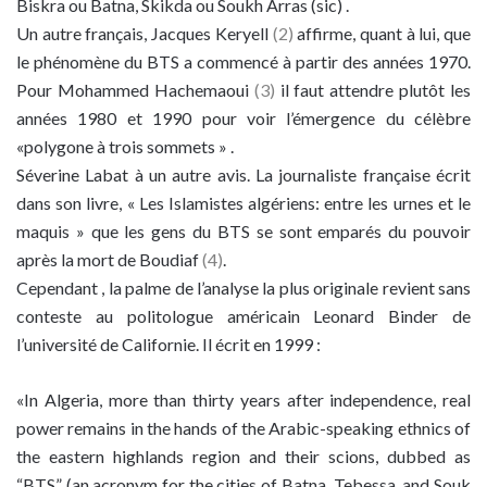
Biskra ou Batna, Skikda ou Soukh Arras (sic) .
Un autre français, Jacques Keryell
(2)
affirme, quant à lui, que
le phénomène du BTS a commencé à partir des années 1970.
Pour Mohammed Hachemaoui
(3)
il faut attendre plutôt les
années 1980 et 1990 pour voir l’émergence du célèbre
«polygone à trois sommets » .
Séverine Labat à un autre avis. La journaliste française écrit
dans son livre, « Les Islamistes algériens: entre les urnes et le
maquis » que les gens du BTS se sont emparés du pouvoir
après la mort de Boudiaf
(4)
.
Cependant , la palme de l’analyse la plus originale revient sans
conteste au politologue américain Leonard Binder de
l’université de Californie. Il écrit en 1999 :
«In Algeria, more than thirty years after independence, real
power remains in the hands of the Arabic-speaking ethnics of
the eastern highlands region and their scions, dubbed as
“BTS” (an acronym for the cities of Batna, Tebessa, and Souk