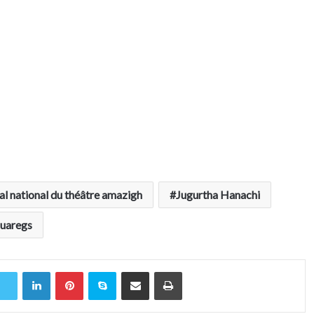
al national du théâtre amazigh
Jugurtha Hanachi
uaregs
Linkedin
Pinterest
Skype
Partager par email
Imprimer
r