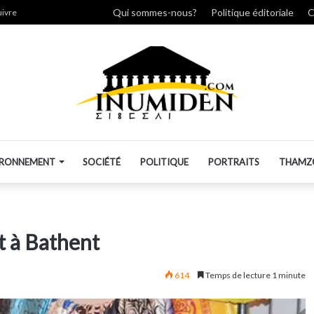
her
Qui sommes-nous?
Politique éditoriale
C
uivre
IRONNEMENT
SOCIÉTÉ
POLITIQUE
PORTRAITS
THAMZ
t à Bathent
614
Temps de lecture 1 minute