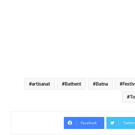
artisanat
Bathent
Batna
Festiv
To
Facebook
Twitte