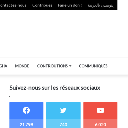
ontactez-nous
Contribuez
Faire un don !
إينوميدن بالعربية
GHA
MONDE
CONTRIBUTIONS
COMMUNIQUÉS
Suivez-nous sur les réseaux sociaux
21 798
740
6 020