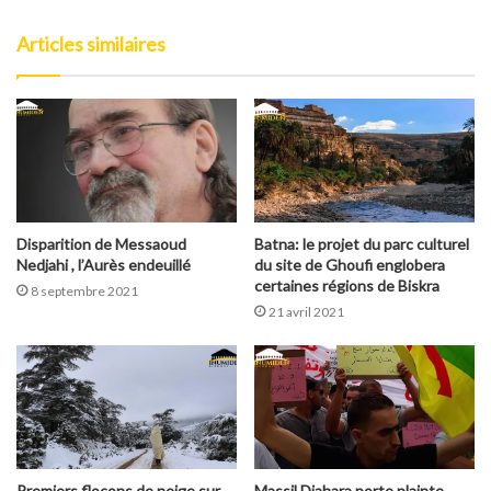
Facebook
Articles similaires
Disparition de Messaoud
Batna: le projet du parc culturel
Nedjahi , l’Aurès endeuillé
du site de Ghoufi englobera
certaines régions de Biskra
8 septembre 2021
21 avril 2021
Premiers flocons de neige sur
Massil Djahara porte plainte