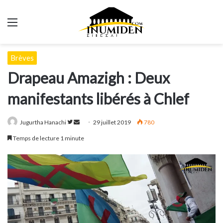
Menu
Brèves
Drapeau Amazigh : Deux
manifestants libérés à Chlef
Suivre
Envoyer
Jugurtha Hanachi
29 juillet 2019
780
sur
un
Temps de lecture 1 minute
Twitter
courriel