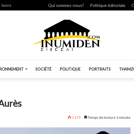
rcher
Qui sommes-nous?
Politique éditoriale
C
Suivre
IRONNEMENT
SOCIÉTÉ
POLITIQUE
PORTRAITS
THAMZ
’Aurès
1 175
Temps de lecture 1 minute