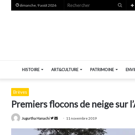
Reche
dimanche, 9 août 2026
HISTOIRE
ART&CULTURE
PATRIMOINE
ENV
Brèves
Premiers flocons de neige sur l
Suivre
Envoyer
Jugurtha Hanachi
11 novembre 2019
sur
un
Twitter
courriel