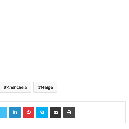
Khenchela
Neige
Linkedin
Pinterest
Skype
Partager par email
Imprimer
r