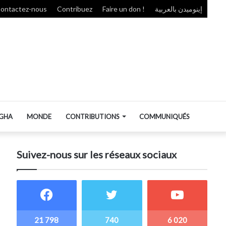
ontactez-nous
Contribuez
Faire un don !
إينوميدن بالعربية
GHA
MONDE
CONTRIBUTIONS
COMMUNIQUÉS
Suivez-nous sur les réseaux sociaux
21 798
740
6 020