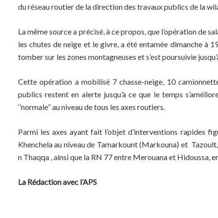
du réseau routier de la direction des travaux publics de la w
La même source a précisé, à ce propos, que l’opération de sal
les chutes de neige et le givre, a été entamée dimanche à 
tomber sur les zones montagneuses et s’est poursuivie jusqu’
Cette opération a mobilisé 7 chasse-neige, 10 camionnettes
publics restent en alerte jusqu’à ce que le temps s’amélior
‘’normale’’ au niveau de tous les axes routiers.
Parmi les axes ayant fait l’objet d’interventions rapides f
Khenchela au niveau de Tamarkount (Markouna) et Tazoult,, 
n Thaqqa , ainsi que la RN 77 entre Merouana et Hidoussa, en
La Rédaction avec l’APS