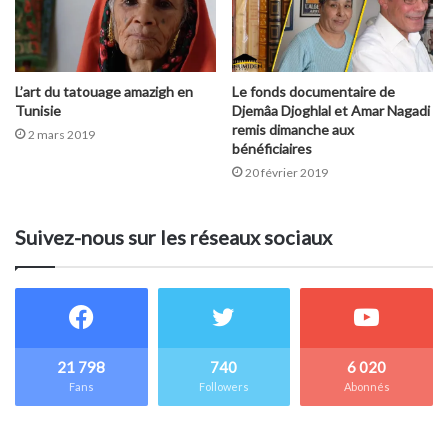
L’art du tatouage amazigh en
Le fonds documentaire de
Tunisie
Djemâa Djoghlal et Amar Nagadi
remis dimanche aux
2 mars 2019
bénéficiaires
20 février 2019
Suivez-nous sur les réseaux sociaux
21 798
740
6 020
Fans
Followers
Abonnés