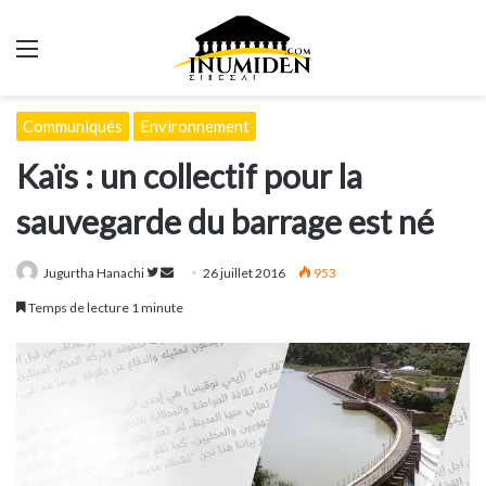
Menu
Communiqués
Environnement
Kaïs : un collectif pour la
sauvegarde du barrage est né
Suivre
Envoyer
Jugurtha Hanachi
26 juillet 2016
953
sur
un
Temps de lecture 1 minute
Twitter
courriel