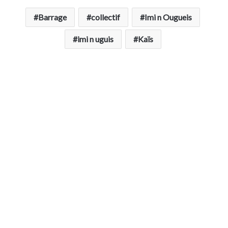
Barrage
collectif
Imi n Ougueis
imi n uguis
Kaïs