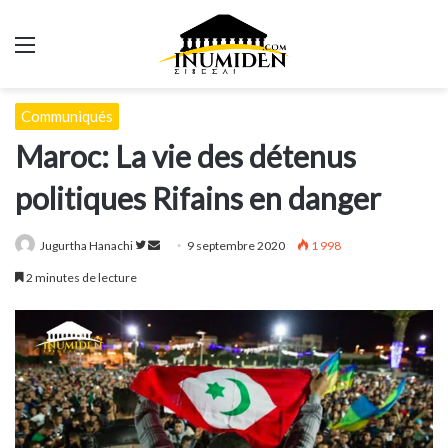
Menu
Communiqués
Maroc: La vie des détenus
politiques Rifains en danger
Suivre
Envoyer
Jugurtha Hanachi
9 septembre 2020
1 998
sur
un
2 minutes de lecture
Twitter
courriel