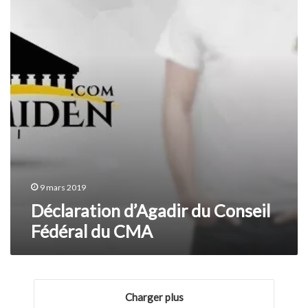
Fédéral
du
CMA
9 mars 2019
Déclaration d’Agadir du Conseil
Fédéral du CMA
Charger plus