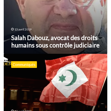
13 avril 2019
Salah Dabouz, avocat des droits
humains sous contrôle judiciaire
Maroc
:
Communiqués
l’injustice
confortée