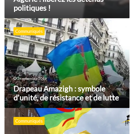
politiques !
Drapeau
Amazigh
Communiqués
:
symbole
d’unité,
de
résistance
et
de
lutte
2 septembre 2019
Drapeau Amazigh : symbole
d’unité, de résistance et de lutte
Algérie,
ne
Communiqués
touchez
pas