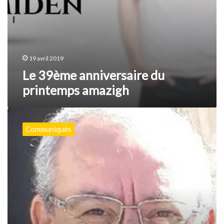
19 avril 2019
Le 39ème anniversaire du
printemps amazigh
Salah
Dabouz,
Communiqués
avocat
des
droits
humains
sous
contrôle
judiciaire