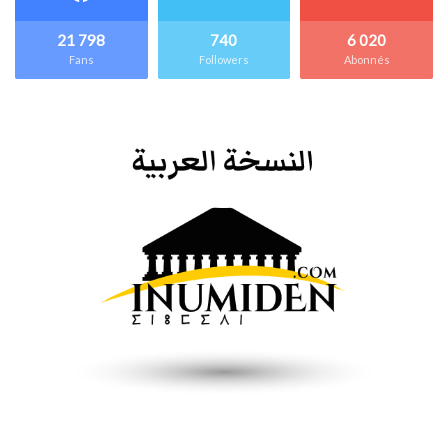
21 798
740
6 020
Fans
Followers
Abonnés