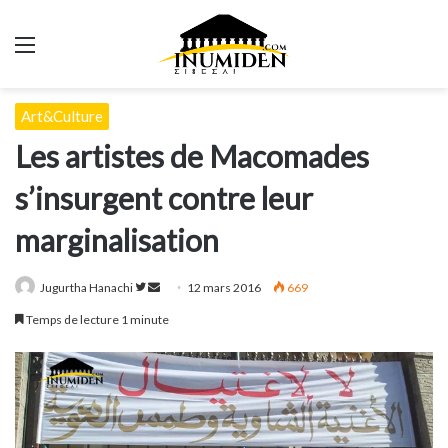
Menu
Art&Culture
Les artistes de Macomades
s’insurgent contre leur
marginalisation
Suivre
Envoyer
Jugurtha Hanachi
12 mars 2016
669
sur
un
Temps de lecture 1 minute
Twitter
courriel