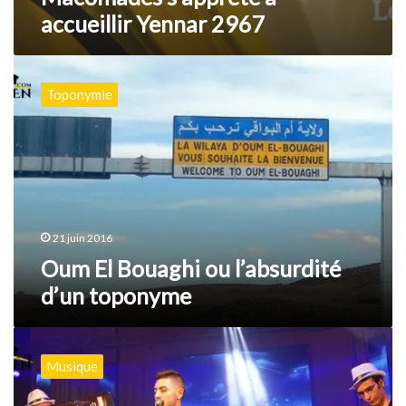
accueillir Yennar 2967
Oum
El
Toponymie
Bouaghi
ou
l’absurdité
d’un
toponyme
21 juin 2016
Oum El Bouaghi ou l’absurdité
d’un toponyme
Abderraouf
Mazar
Musique
lauréat
de