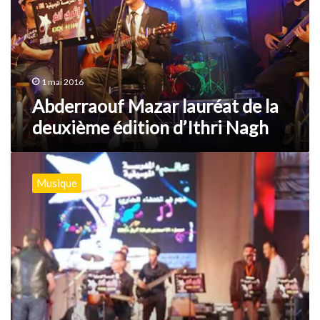
la
deuxième
édition
d’Ithri
Nagh
1 mai 2016
Abderraouf Mazar lauréat de la
deuxième édition d’Ithri Nagh
Macomades
:
Musique
Coup
d’envoi
de
la
deuxième
édition
d’Ithri
negh