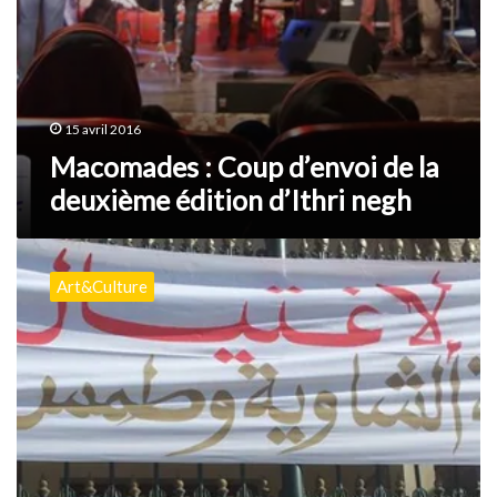
15 avril 2016
Macomades : Coup d’envoi de la
deuxième édition d’Ithri negh
Les
artistes
Art&Culture
de
Macomades
s’insurgent
contre
leur
marginalisation