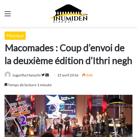
Menu
Musique
Macomades : Coup d’envoi de
la deuxième édition d’Ithri negh
Suivre
Envoyer
Jugurtha Hanachi
15 avril 2016
868
sur
un
Temps de lecture 1 minute
Twitter
courriel