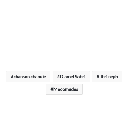
chanson chaouie
Djamel Sabri
ithri negh
Macomades