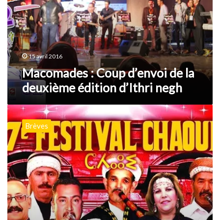
de
la
deuxième
édition
d’Ithri
negh
15 avril 2016
Macomades : Coup d’envoi de la
deuxième édition d’Ithri negh
Marseille
:
Brèves
La
7ième
édition
du
festival
chaoui
sans
la
chanson