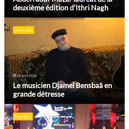
deuxième édition d’Ithri Nagh
Le
musicien
Portraits
Djamel
Bensbaâ
en
grande
détresse
19 avril 2016
Le musicien Djamel Bensbaâ en
grande détresse
Macomades
:
Musique
Coup
d’envoi