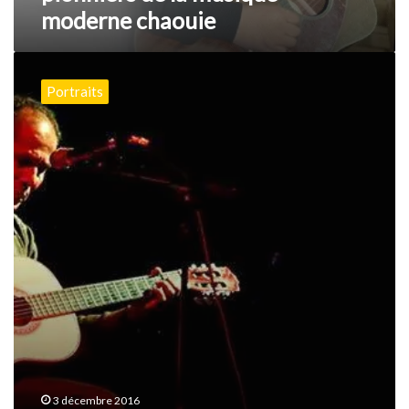
moderne chaouie
Mihoub
,
Portraits
la
voix
de
l’Aurès
3 décembre 2016