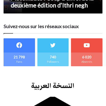
deuxième édition d’Ithri negh
Suivez-nous sur les réseaux sociaux
21 798
740
6 020
Fans
Followers
Abonnés