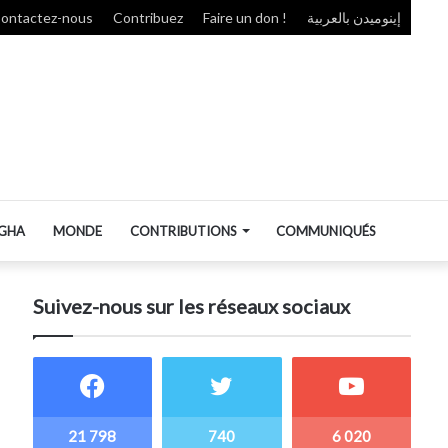
ontactez-nous
Contribuez
Faire un don !
إينوميدن بالعربية
GHA
MONDE
CONTRIBUTIONS
COMMUNIQUÉS
Suivez-nous sur les réseaux sociaux
21 798
740
6 020