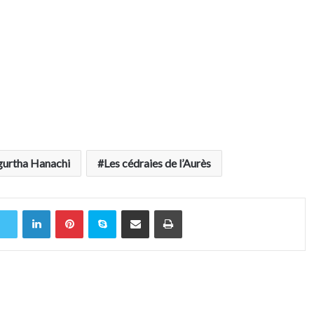
gurtha Hanachi
Les cédraies de l’Aurès
Linkedin
Pinterest
Skype
Partager par email
Imprimer
r