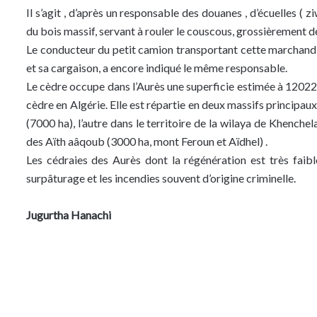
Il s’agit , d’après un responsable des douanes , d’écuelles ( z
du bois massif, servant à rouler le couscous, grossièrement déb
Le conducteur du petit camion transportant cette marchandise
et sa cargaison, a encore indiqué le même responsable.
Le cèdre occupe dans l’Aurès une superficie estimée à 12022 
cèdre en Algérie. Elle est répartie en deux massifs principau
(7000 ha), l’autre dans le territoire de la wilaya de Khenche
des Aïth aâqoub (3000 ha, mont Feroun et Aïdhel) .
Les cédraies des Aurès dont la régénération est très faible
surpâturage et les incendies souvent d’origine criminelle.
Jugurtha Hanachi