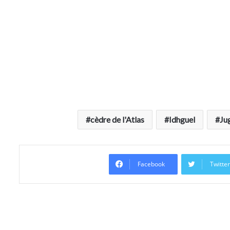
cèdre de l'Atlas
Idhguel
Ju
Facebook
Twitte