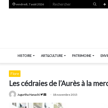
Recher
vendredi, 7 août 2026
HISTOIRE
ART&CULTURE
PATRIMOINE
ENV
Flore
Les cédraies de l’Aurès à la mer
Suivre
Envoyer
Jugurtha Hanachi
18 novembre 2015
sur
un
Twitter
courriel