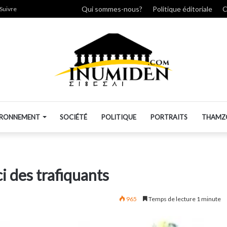
cher
Qui sommes-nous?
Politique éditoriale
C
Suivre
IRONNEMENT
SOCIÉTÉ
POLITIQUE
PORTRAITS
THAMZ
ci des trafiquants
965
Temps de lecture 1 minute