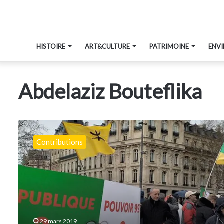
HISTOIRE
ART&CULTURE
PATRIMOINE
ENV
Abdelaziz Bouteflika
Tenir
le
Contributions
cap
de
la
nouvelle
République
!
29 mars 2019