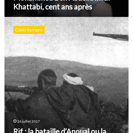
Khattabi, cent ans après
après
Rif
:
Contributions
la
bataille
d’Anoual
ou
la
victoire
des
”At
warkasen”
(1)
26 juillet 2017
Rif : la bataille d’Anoual ou la