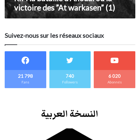
victoire des ”At warkasen” (1)
Suivez-nous sur les réseaux sociaux
21 798
740
6 020
Fans
Followers
Abonnés