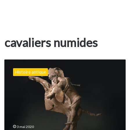
cavaliers numides
Les
armées
Histoire antique
berbères
3 mai 2020