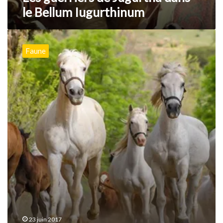
le Bellum Iugurthinum
L’épopée
du
Faune
cheval
barbe
23 juin 2017