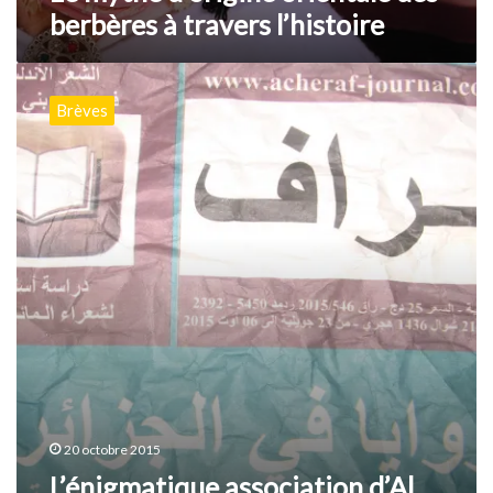
berbères à travers l’histoire
L’énigmatique
association
Brèves
d’Al
Achraf
se
déploie
dans
l’Aurès
20 octobre 2015
L’énigmatique association d’Al