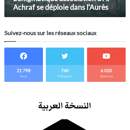
Achraf se déploie dans l’Aurès
Suivez-nous sur les réseaux sociaux
21 798
740
6 020
Fans
Followers
Abonnés