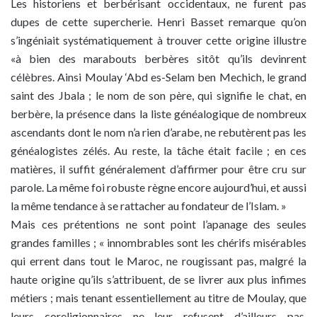
Les historiens et berbérisant occidentaux, ne furent pas
dupes de cette supercherie. Henri Basset remarque qu’on
s’ingéniait systématiquement à trouver cette origine illustre
«à bien des marabouts berbères sitôt qu’ils devinrent
célèbres. Ainsi Moulay ‘Abd es-Selam ben Mechich, le grand
saint des Jbala ; le nom de son père, qui signifie le chat, en
berbère, la présence dans la liste généalogique de nombreux
ascendants dont le nom n’a rien d’arabe, ne rebutèrent pas les
généalogistes zélés. Au reste, la tâche était facile ; en ces
matières, il suffit généralement d’affirmer pour être cru sur
parole. La même foi robuste règne encore aujourd’hui, et aussi
la même tendance à se rattacher au fondateur de l’Islam. »
Mais ces prétentions ne sont point l’apanage des seules
grandes familles ; « innombrables sont les chérifs misérables
qui errent dans tout le Maroc, ne rougissant pas, malgré la
haute origine qu’ils s’attribuent, de se livrer aux plus infimes
métiers ; mais tenant essentiellement au titre de Moulay, que
leurs coreligionnaires ne leur refusent d’ailleurs pas.