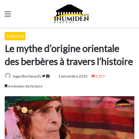
Menu
Histoire
Le mythe d’origine orientale
des berbères à travers l’histoire
Suivre
Envoyer
Jugurtha Hanachi
1 décembre 2015
2 377
sur
un
6 minutes de lecture
Twitter
courriel