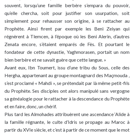
souvent, lorsqu’une famille berbère s’empara du pouvoir,
qu’elle chercha, soit pour justifier son usurpation, soit
simplement pour rehausser son origine, à se rattacher au
Prophète. Ainsi firent par exemple les Beni Zeiyan qui
régnèrent à Tlemcen, à l’époque où les Beni Alerin, d’autres
Zenata encore, s’étaient emparés de Fès. Et pourtant le
fondateur de cette dynastie, Yaghmorasen, portait un nom
bien berbère et ne savait guère que cette langue. »
Avant eux, Ibn Toumert, issu d’une tribu du Sous, celle des
Hergha, appartenant au groupe montagnard des Maçmouda ,
s’est proclamé « Mahdi », se prétendait par là même petit-fils
du Prophète. Ses disciples ont alors manipulé sans vergogne
sa généalogie pour le rattacher à la descendance du Prophète
et en faire, donc, un chérif.
Plus tard les Almohades attribuèrent une ascendance ‘Alide à
la famille régnante, le culte d’Idris se propage au Maroc à
partir du XVIe siècle, et c’est à partir de ce moment que le mot