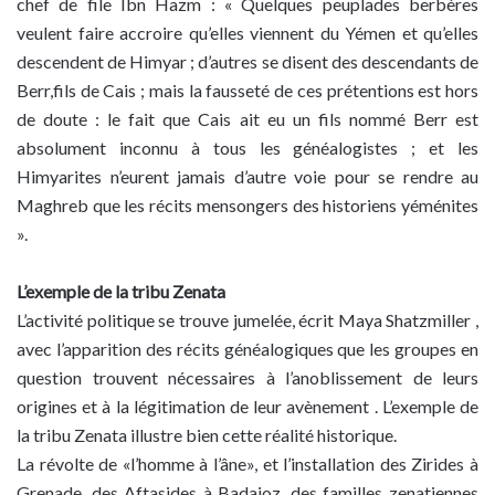
chef de file Ibn Hazm : « Quelques peuplades berbères
veulent faire accroire qu’elles viennent du Yémen et qu’elles
descendent de Himyar ; d’autres se disent des descendants de
Berr,fils de Cais ; mais la fausseté de ces prétentions est hors
de doute : le fait que Cais ait eu un fils nommé Berr est
absolument inconnu à tous les généalogistes ; et les
Himyarites n’eurent jamais d’autre voie pour se rendre au
Maghreb que les récits mensongers des historiens yéménites
».
L’exemple de la tribu Zenata
L’activité politique se trouve jumelée, écrit Maya Shatzmiller ,
avec l’apparition des récits généalogiques que les groupes en
question trouvent nécessaires à l’anoblissement de leurs
origines et à la légitimation de leur avènement . L’exemple de
la tribu Zenata illustre bien cette réalité historique.
La révolte de «l’homme à l’âne», et l’installation des Zirides à
Grenade, des Aftasides à Badajoz, des familles zenatiennes