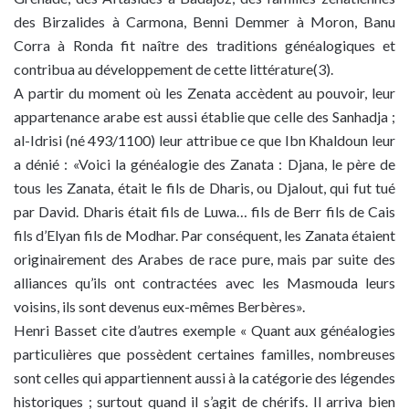
des Birzalides à Carmona, Benni Demmer à Moron, Banu
Corra à Ronda fit naître des traditions généalogiques et
contribua au développement de cette littérature(3).
A partir du moment où les Zenata accèdent au pouvoir, leur
appartenance arabe est aussi établie que celle des Sanhadja ;
al-Idrisi (né 493/1100) leur attribue ce que Ibn Khaldoun leur
a dénié : «Voici la généalogie des Zanata : Djana, le père de
tous les Zanata, était le fils de Dharis, ou Djalout, qui fut tué
par David. Dharis était fils de Luwa… fils de Berr fils de Cais
fils d’Elyan fils de Modhar. Par conséquent, les Zanata étaient
originairement des Arabes de race pure, mais par suite des
alliances qu’ils ont contractées avec les Masmouda leurs
voisins, ils sont devenus eux-mêmes Berbères».
Henri Basset cite d’autres exemple « Quant aux généalogies
particulières que possèdent certaines familles, nombreuses
sont celles qui appartiennent aussi à la catégorie des légendes
historiques ; surtout quand il s’agit de chérifs. Il arriva bien